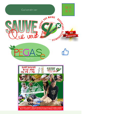
ME
Calendrier
NU