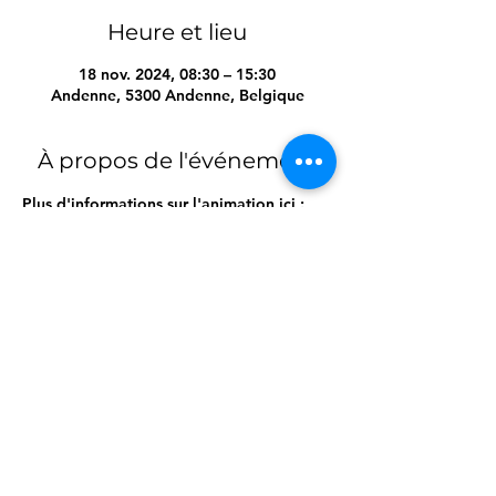
Heure et lieu
18 nov. 2024, 08:30 – 15:30
Andenne, 5300 Andenne, Belgique
À propos de l'événement
Plus d'informations sur l'animation ici :
https://www.secouriste.be/m10-sam-sauve-
secourisme-8-12-ans
Partager cet événement