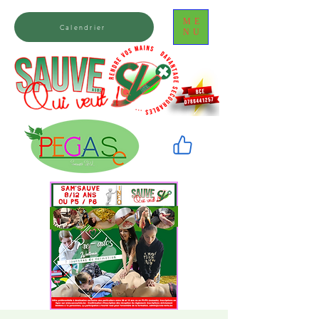
ME
Calendrier
NU