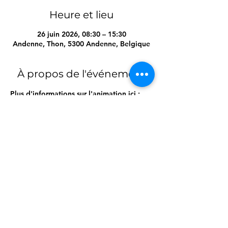
Heure et lieu
26 juin 2026, 08:30 – 15:30
Andenne, Thon, 5300 Andenne, Belgique
À propos de l'événement
Plus d'informations sur l'animation ici :
https://www.secouriste.be/m10-sam-sauve-
secourisme-8-12-ans
Partager cet événement