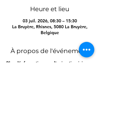
Heure et lieu
03 juil. 2026, 08:30 – 15:30
La Bruyère, Rhisnes, 5080 La Bruyère,
Belgique
À propos de l'événement
Plus d'informations sur l'animation ici :
https://www.secouriste.be/m10-sam-sauve-
secourisme-8-12-ans
Partager cet événement