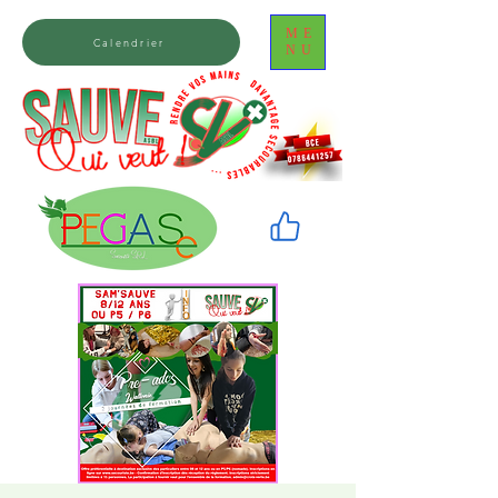
ME
Calendrier
NU