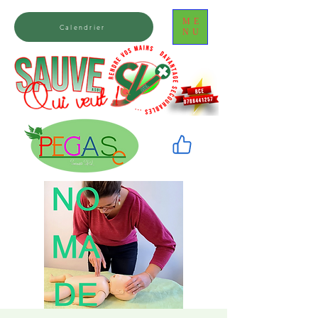
ME
Calendrier
NU