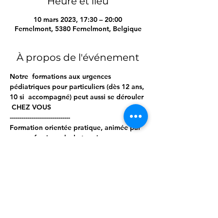
Heure et lieu
10 mars 2023, 17:30 – 20:00
Fernelmont, 5380 Fernelmont, Belgique
À propos de l'événement
Notre  formations aux urgences 
pédiatriques pour particuliers (dès 12 ans, 
10 si  accompagné) peut aussi se dérouler 
 CHEZ VOUS  
------------------------------- 
Formation orientée pratique, animée par 
nos professionnels de terrain. 
Matériel pro à disposition. 
------------------------------ 
Programme ; 
Afficher plus