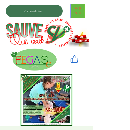
ME
Calendrier
NU