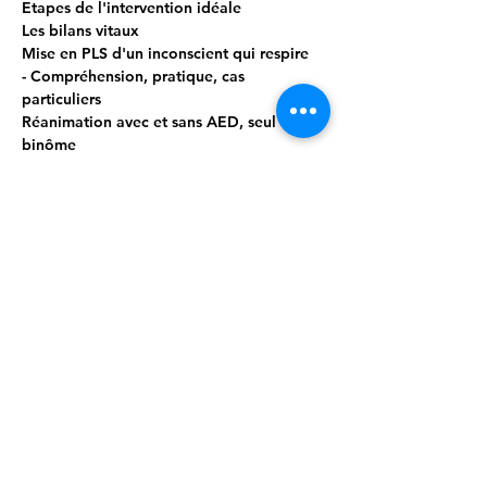
Etapes de l'intervention idéale
Les bilans vitaux
Mise en PLS d'un inconscient qui respire
- Compréhension, pratique, cas 
particuliers
Réanimation avec et sans AED, seul et en 
binôme
- Compréhension & pratique ++
Afficher plus
Partager cet événement
Cellule.Formante@secourable.be
/