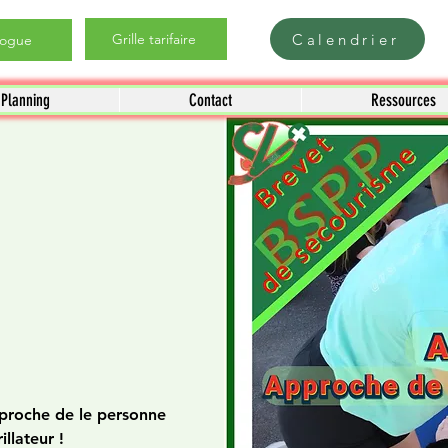
Calendrier
Grille tarifaire
logue
Planning
Contact
Ressources
proche de le personne
illateur !