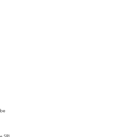
.be
ie SRL