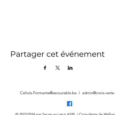
Partager cet événement
Cellule.Formante@secourable.be
/
admin@croix-verte
© 2023/2024 par Sauve qui veut ASBL / Croix-Verte de Wallon