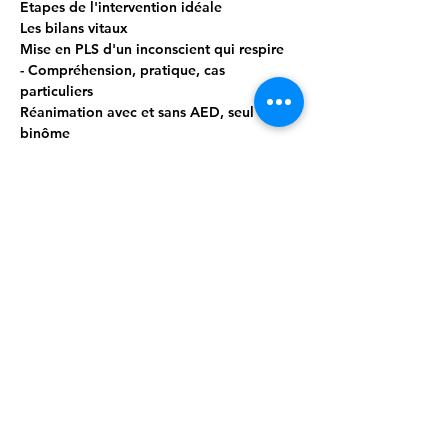
Etapes de l'intervention idéale
Les bilans vitaux
Mise en PLS d'un inconscient qui respire
- Compréhension, pratique, cas 
particuliers
Réanimation avec et sans AED, seul et en 
binôme
- Compréhension & pratique ++
Afficher plus
Partager cet événement
Cellule.Formante@secourable.be
/