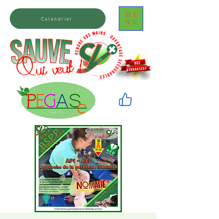
ME
Calendrier
NU