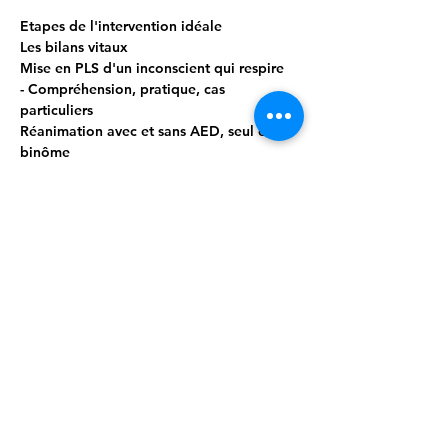
Etapes de l'intervention idéale
Les bilans vitaux
Mise en PLS d'un inconscient qui respire
- Compréhension, pratique, cas 
particuliers
Réanimation avec et sans AED, seul et en 
binôme
- Compréhension & pratique ++
Afficher plus
Partager cet événement
Cellule.Formante@secourable.be
/