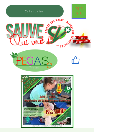
ME
Calendrier
NU