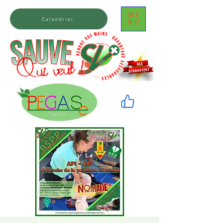
ME
Calendrier
NU