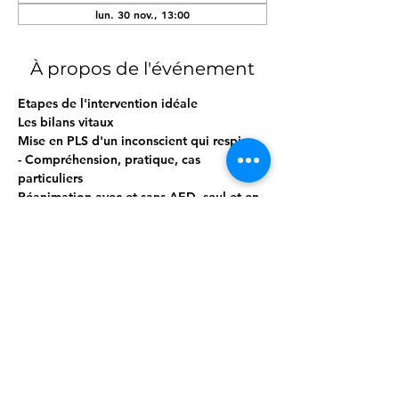
lun. 30 nov., 13:00
À propos de l'événement
Etapes de l'intervention idéale
Les bilans vitaux
Mise en PLS d'un inconscient qui respire
- Compréhension, pratique, cas 
particuliers
Réanimation avec et sans AED, seul et en 
binôme
- Compréhension & pratique ++
Afficher plus
Partager cet événement