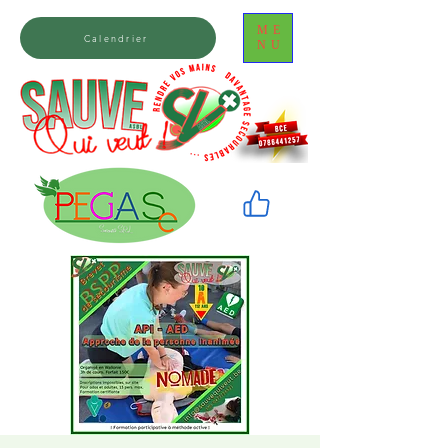
ME
Calendrier
NU