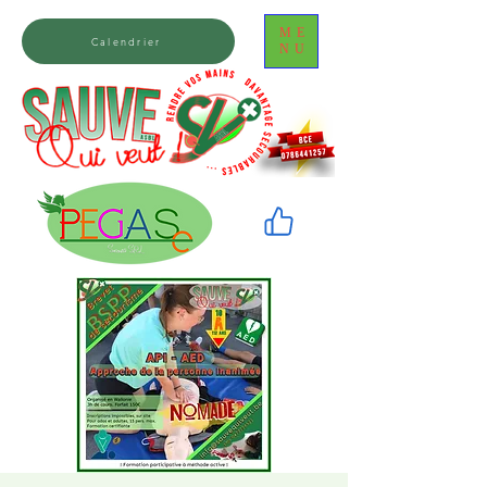
ME
Calendrier
NU