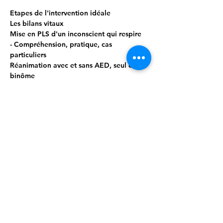
Etapes de l'intervention idéale
Les bilans vitaux
Mise en PLS d'un inconscient qui respire
- Compréhension, pratique, cas 
particuliers
Réanimation avec et sans AED, seul et en 
binôme
- Compréhension & pratique ++
Afficher plus
Partager cet événement
Cellule.Formante@secourable.be
/