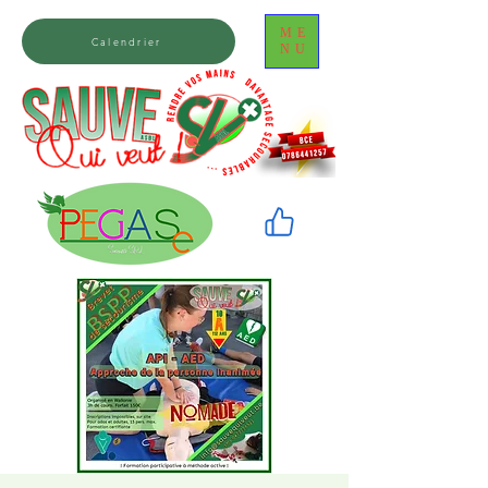
ME
Calendrier
NU