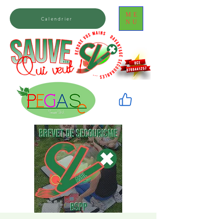
ME
Calendrier
NU