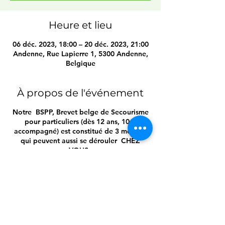
Heure et lieu
06 déc. 2023, 18:00 – 20 déc. 2023, 21:00
Andenne, Rue Lapierre 1, 5300 Andenne,
Belgique
À propos de l'événement
Notre BSPP, Brevet belge de Secourisme
pour particuliers (dès 12 ans, 10 si
accompagné) est constitué de 3 modules
qui peuvent aussi se dérouler CHEZ
VOUS
-------------------------------
Lors de ces journées / soirées, vous
apprendrez / réviserez ;
- Les étapes d'une intervention idéale
- Les bilans circonstanciels, vitaux et
secondaires
- Les gestes d'urgence, tels que :