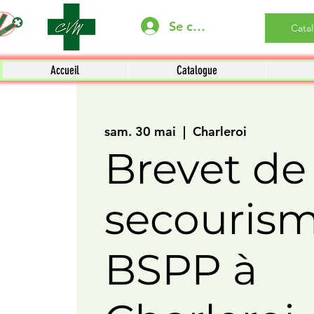
Se connecter
Cata
Accueil
Catalogue
sam. 30 mai
  |  
Charleroi
Brevet de
secouris
BSPP à