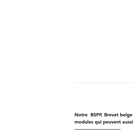
Notre  BSPP, Brevet belge 
modules qui peuvent auss
------------------------------- 