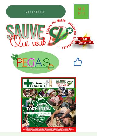
ME
Calendrier
NU