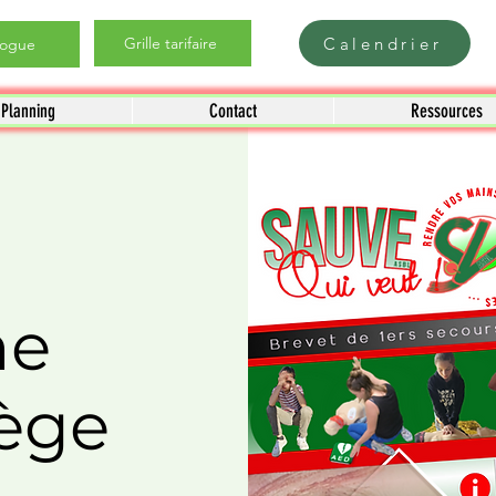
Calendrier
Grille tarifaire
logue
Planning
Contact
Ressources
me
ège