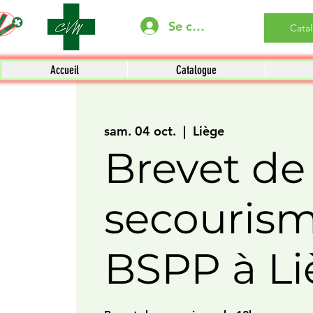
Se connecter
Cata
Accueil
Catalogue
sam. 04 oct.
  |  
Liège
Brevet de
secouris
BSPP à Li