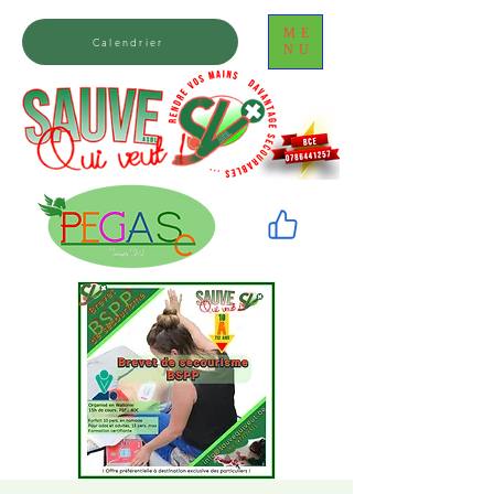
ME
Calendrier
NU