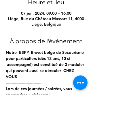
Heure et lieu
07 juil. 2024, 09:00 – 16:00
Liège, Rue du Château Massart 11, 4000
Liège, Belgique
À propos de l'événement
Notre  BSPP, Brevet belge de Secourisme 
pour particuliers (dès 12 ans, 10 si 
 accompagné) est constitué de 3 modules 
qui peuvent aussi se dérouler  CHEZ 
VOUS  
------------------------------- 
Lors de ces journées / soirées, vous 
apprendrez / réviserez ; 
- Les étapes d'une intervention idéale 
- Les bilans circonstanciels, vitaux et 
secondaires 
- Les gestes d'urgence, tels que : 
Afficher plus