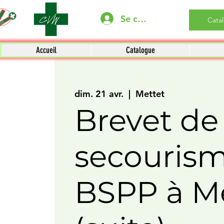
Se connecter
Cata
Accueil
Catalogue
dim. 21 avr.
  |  
Mettet
Brevet de
secouris
BSPP à M