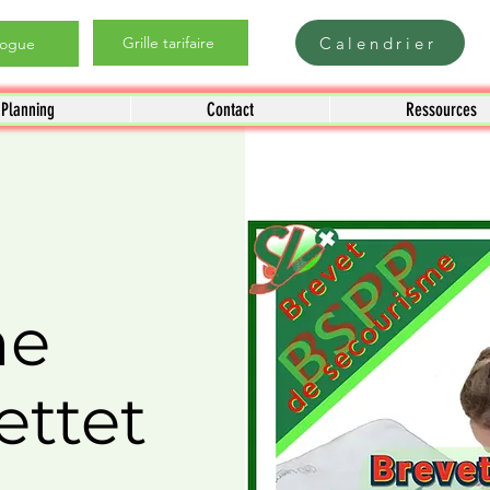
Calendrier
Grille tarifaire
logue
Planning
Contact
Ressources
me
ettet