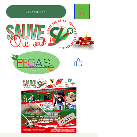
ME
Calendrier
NU