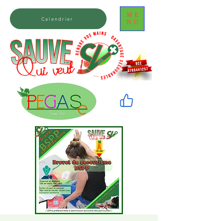
ME
Calendrier
NU