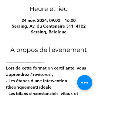
Heure et lieu
24 nov. 2024, 09:00 – 16:00
Seraing, Av. du Centenaire 311, 4102
Seraing, Belgique
À propos de l'événement
------------------------------- 
Lors de cette formation certifiante, vous 
apprendrez / réviserez ; 
- Les étapes d'une intervention 
(théoriquement) idéale 
- Les bilans circonstanciels, vitaux et 
secondaires 
- Les gestes d'urgence, tels que : 
-- Vérifier la conscience (réactivité) et 
l'efficacité d'une respiration (VES) 
Afficher plus