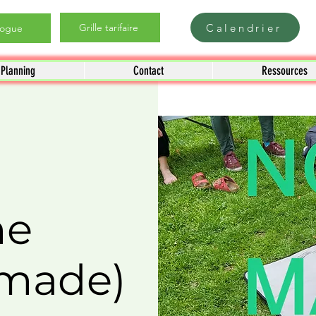
Calendrier
Grille tarifaire
logue
Planning
Contact
Ressources
me
made)