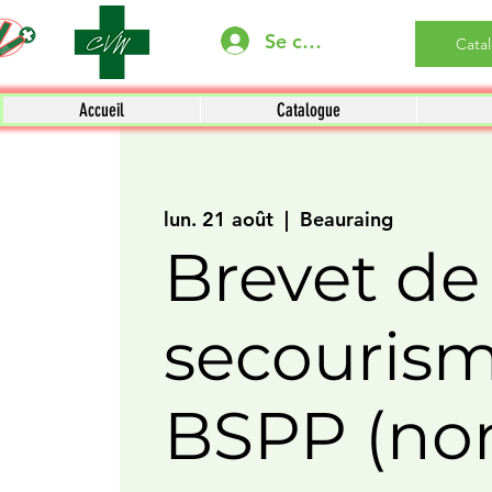
Se connecter
Cata
Accueil
Catalogue
lun. 21 août
  |  
Beauraing
Brevet de
secouris
BSPP (no