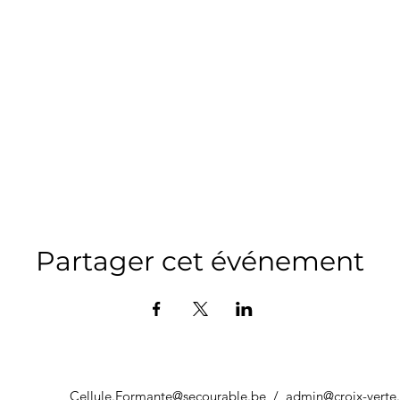
Partager cet événement
Cellule.Formante@secourable.be
/
admin@croix-verte