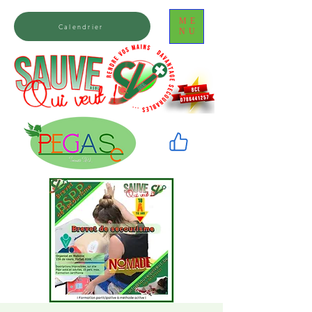
ME
Calendrier
NU