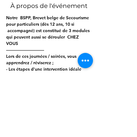
À propos de l'événement
Notre  BSPP, Brevet belge de Secourisme 
pour particuliers (dès 12 ans, 10 si 
 accompagné) est constitué de 3 modules 
qui peuvent aussi se dérouler  CHEZ 
VOUS  
------------------------------- 
Lors de ces journées / soirées, vous 
apprendrez / réviserez ; 
- Les étapes d'une intervention idéale 
- Les bilans circonstanciels, vitaux et 
secondaires 
- Les gestes d'urgence, tels que : 
Afficher plus
Partager cet événement