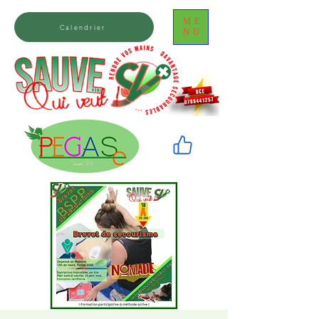
ME
Calendrier
NU