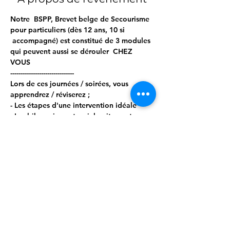
Notre  BSPP, Brevet belge de Secourisme 
pour particuliers (dès 12 ans, 10 si 
 accompagné) est constitué de 3 modules 
qui peuvent aussi se dérouler  CHEZ 
VOUS  
------------------------------- 
Lors de ces journées / soirées, vous 
apprendrez / réviserez ; 
- Les étapes d'une intervention idéale 
- Les bilans circonstanciels, vitaux et 
secondaires 
- Les gestes d'urgence, tels que : 
Afficher plus
Partager cet événement