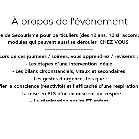
À propos de l'événement
e de Secourisme pour particuliers (dès 12 ans, 10 si accomp
modules qui peuvent aussi se dérouler CHEZ VOUS
-------------------------------
Lors de ces journées / soirées, vous apprendrez / réviserez 
- Les étapes d'une intervention idéale
- Les bilans circonstanciels, vitaux et secondaires
- Les gestes d'urgence, tels que :
ifier la conscience (réactivité) et l'efficacité d'une respiratio
-- La mise en PLS d'un inconscient qui respire
-- La réanimation adulte ET enfant
-- La compréhension d'un défibrillateur
-- L'utilisation d'un défibrillateur
-- La gestion d'hémorragies externes
 La désobstruction des voies respiratoires en cas d'étouffem
- Mais aussi :