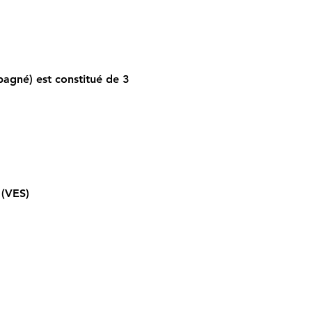
agné) est constitué de 3
;
n (VES)
ent