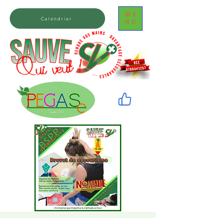
ME
Calendrier
NU