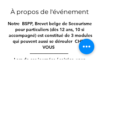
À propos de l'événement
Notre BSPP, Brevet belge de Secourisme
pour particuliers (dès 12 ans, 10 si
accompagné) est constitué de 3 modules
qui peuvent aussi se dérouler CHEZ
VOUS
-------------------------------
Lors de ces journées / soirées, vous
apprendrez / réviserez ;
- Les étapes d'une intervention idéale
- Les bilans circonstanciels, vitaux et
secondaires
- Les gestes d'urgence, tels que :
-- Vérifier la conscience (réactivité) et
l'efficacité d'une respiration (VES)
-- La mise en PLS d'un inconscient qui
Partager cet événement
respire
-- La réanimation adulte ET enfant
-- La compréhension d'un défibrillateur
-- L'utilisation d'un défibrillateur