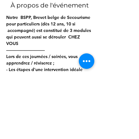
À propos de l'événement
Notre  BSPP, Brevet belge de Secourisme 
pour particuliers (dès 12 ans, 10 si 
 accompagné) est constitué de 3 modules 
qui peuvent aussi se dérouler  CHEZ 
VOUS  
------------------------------- 
Lors de ces journées / soirées, vous 
apprendrez / réviserez ; 
- Les étapes d'une intervention idéale 
- Les bilans circonstanciels, vitaux et 
secondaires 
- Les gestes d'urgence, tels que : 
Afficher plus
Partager cet événement