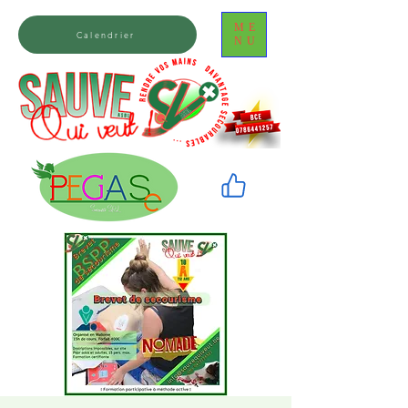
ME
Calendrier
NU