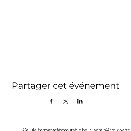
Partager cet événement
Cellule.Formante@secourable.be
/
admin@croix-verte