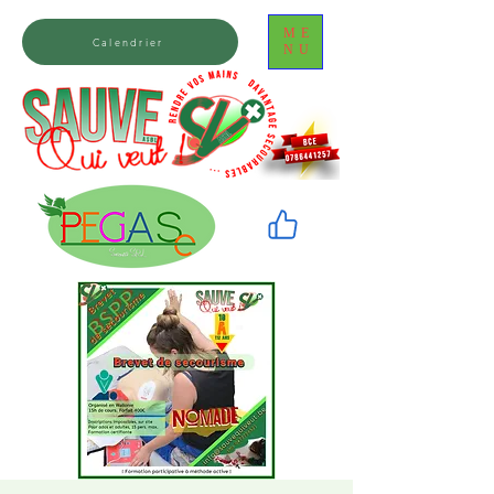
ME
Calendrier
NU