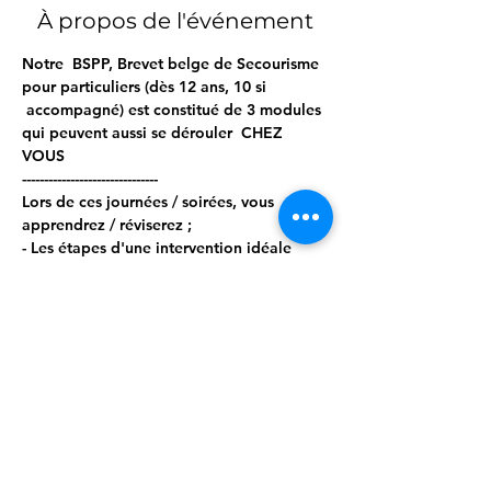
À propos de l'événement
Notre  BSPP, Brevet belge de Secourisme 
pour particuliers (dès 12 ans, 10 si 
 accompagné) est constitué de 3 modules 
qui peuvent aussi se dérouler  CHEZ 
VOUS  
------------------------------- 
Lors de ces journées / soirées, vous 
apprendrez / réviserez ; 
- Les étapes d'une intervention idéale 
- Les bilans circonstanciels, vitaux et 
secondaires 
- Les gestes d'urgence, tels que : 
Afficher plus
Partager cet événement