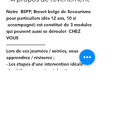
Notre  BSPP, Brevet belge de Secourisme 
pour particuliers (dès 12 ans, 10 si 
 accompagné) est constitué de 3 modules 
qui peuvent aussi se dérouler  CHEZ 
VOUS  
------------------------------- 
Lors de ces journées / soirées, vous 
apprendrez / réviserez ; 
- Les étapes d'une intervention idéale 
- Les bilans circonstanciels, vitaux et 
secondaires 
- Les gestes d'urgence, tels que : 
Afficher plus
Partager cet événement