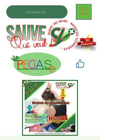
ME
Calendrier
NU