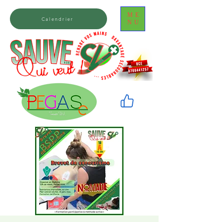
ME
Calendrier
NU