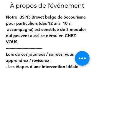
À propos de l'événement
Notre  BSPP, Brevet belge de Secourisme 
pour particuliers (dès 12 ans, 10 si 
 accompagné) est constitué de 3 modules 
qui peuvent aussi se dérouler  CHEZ 
VOUS  
------------------------------- 
Lors de ces journées / soirées, vous 
apprendrez / réviserez ; 
- Les étapes d'une intervention idéale 
- Les bilans circonstanciels, vitaux et 
secondaires 
- Les gestes d'urgence, tels que : 
Afficher plus
Partager cet événement