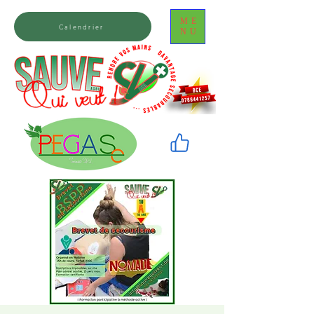
ME
Calendrier
NU