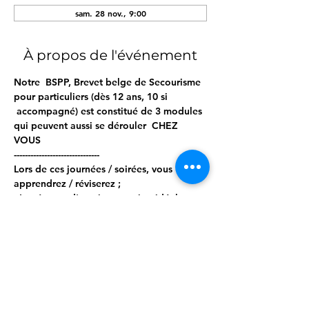
sam. 28 nov., 9:00
À propos de l'événement
Notre  BSPP, Brevet belge de Secourisme 
pour particuliers (dès 12 ans, 10 si 
 accompagné) est constitué de 3 modules 
qui peuvent aussi se dérouler  CHEZ 
VOUS  
------------------------------- 
Lors de ces journées / soirées, vous 
apprendrez / réviserez ; 
- Les étapes d'une intervention idéale 
- Les bilans circonstanciels, vitaux et 
secondaires 
- Les gestes d'urgence, tels que : 
Afficher plus