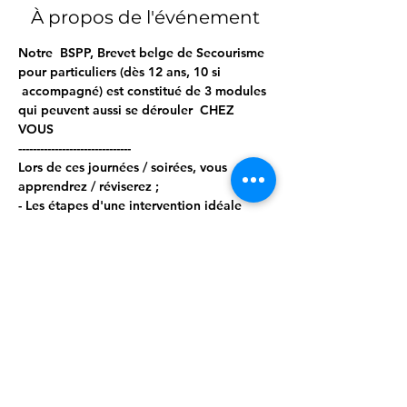
À propos de l'événement
Notre  BSPP, Brevet belge de Secourisme 
pour particuliers (dès 12 ans, 10 si 
 accompagné) est constitué de 3 modules 
qui peuvent aussi se dérouler  CHEZ 
VOUS  
------------------------------- 
Lors de ces journées / soirées, vous 
apprendrez / réviserez ; 
- Les étapes d'une intervention idéale 
- Les bilans circonstanciels, vitaux et 
secondaires 
- Les gestes d'urgence, tels que : 
Afficher plus
Partager cet événement