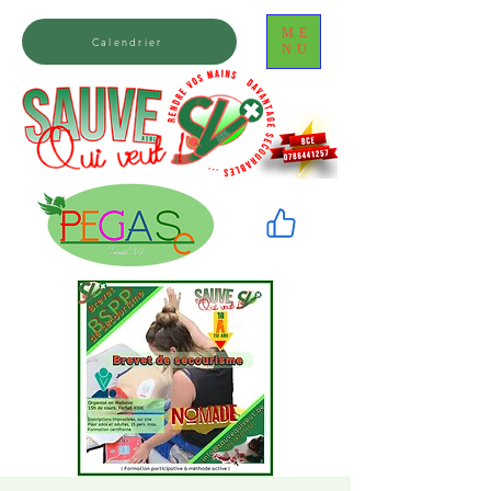
ME
Calendrier
NU