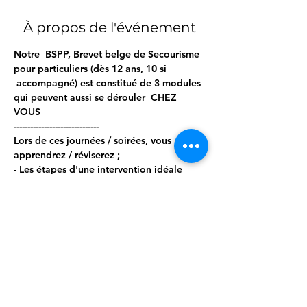
À propos de l'événement
Notre  BSPP, Brevet belge de Secourisme 
pour particuliers (dès 12 ans, 10 si 
 accompagné) est constitué de 3 modules 
qui peuvent aussi se dérouler  CHEZ 
VOUS  
------------------------------- 
Lors de ces journées / soirées, vous 
apprendrez / réviserez ; 
- Les étapes d'une intervention idéale 
- Les bilans circonstanciels, vitaux et 
secondaires 
- Les gestes d'urgence, tels que : 
Afficher plus