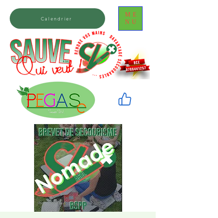
ME
Calendrier
NU