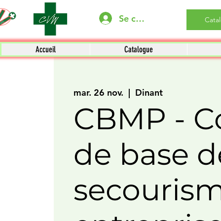
Se connecter
Cata
Accueil
Catalogue
mar. 26 nov.
  |  
Dinant
CBMP - C
de base d
secouris