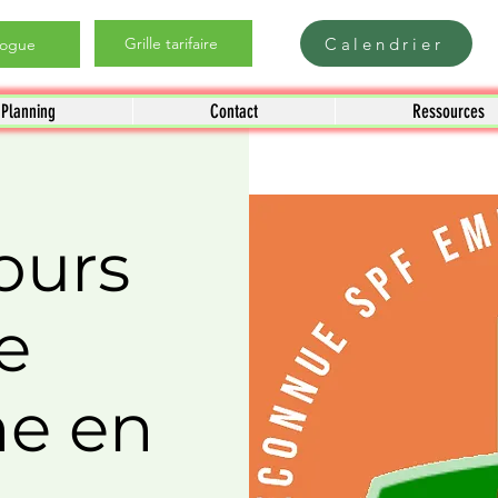
Calendrier
Grille tarifaire
logue
Planning
Contact
Ressources
ours
e
me en