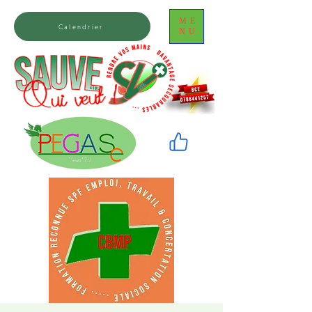
ME
Calendrier
NU