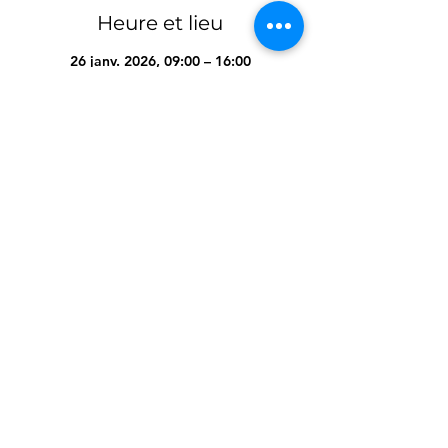
Heure et lieu
26 janv. 2026, 09:00 – 16:00
Mettet, Mettet, Belgique
Partager cet événement
Cellule.Formante@secourable.be
/
admin@croix-verte.be
© 2023/2024 par Sauve qui veut ASBL / Croix-Verte de Wallonie SRL