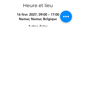
Heure et lieu
16 févr. 2027, 09:00 – 17:00
Namur, Namur, Belgique
Autres dates
jeu. 11 févr., 9:00
Partager cet événement
Cellule.Formante@secourable.be
/
admin@croix-verte.be