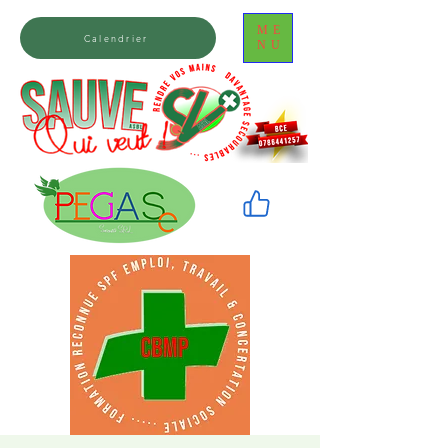
ME
Calendrier
NU