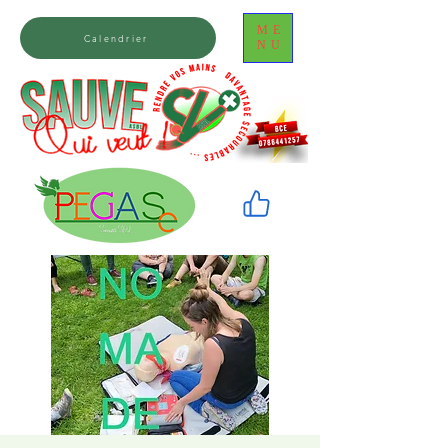
ME
Calendrier
NU