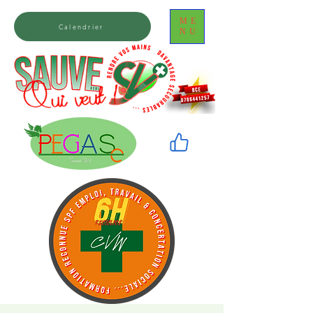
ME
Calendrier
NU