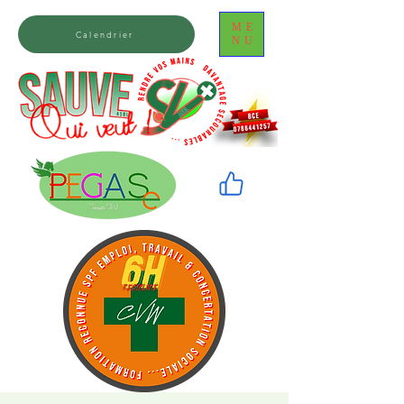
ME
Calendrier
NU