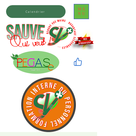
ME
Calendrier
NU