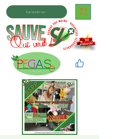
ME
Calendrier
NU