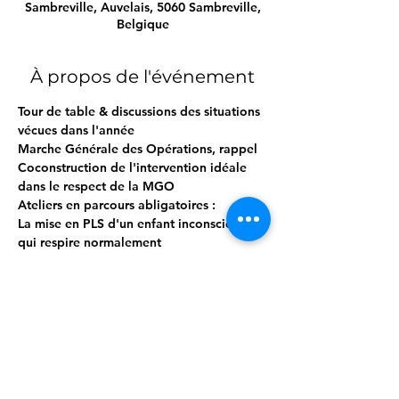
Sambreville, Auvelais, 5060 Sambreville,
Belgique
À propos de l'événement
Tour de table & discussions des situations 
vécues dans l'année
Marche Générale des Opérations, rappel
Coconstruction de l'intervention idéale 
dans le respect de la MGO
Ateliers en parcours abligatoires :
La mise en PLS d'un enfant inconscient 
qui respire normalement

La mise en sécurité d'un nourrisson 
inconscient qui respire normalement
La réanimation cardio-pulmonaire seul / 
en binôme
Afficher plus