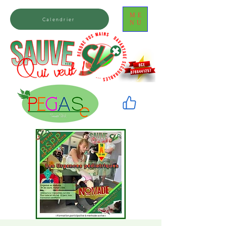
ME
Calendrier
NU