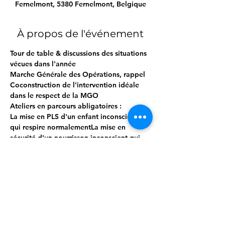
Fernelmont, 5380 Fernelmont, Belgique
À propos de l'événement
Tour de table & discussions des situations 
vécues dans l'année
Marche Générale des Opérations, rappel
Coconstruction de l'intervention idéale 
dans le respect de la MGO
Ateliers en parcours abligatoires :
La mise en PLS d'un enfant inconscient 
qui respire normalementLa mise en 
sécurité d'un nourrisson inconscient qui 
respire normalement
La réanimation cardio-pulmonaire seul / 
en binôme
Afficher plus