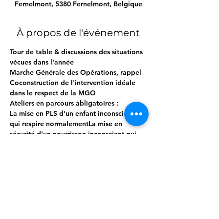
Fernelmont, 5380 Fernelmont, Belgique
À propos de l'événement
Tour de table & discussions des situations 
vécues dans l'année
Marche Générale des Opérations, rappel
Coconstruction de l'intervention idéale 
dans le respect de la MGO
Ateliers en parcours abligatoires :
La mise en PLS d'un enfant inconscient 
qui respire normalementLa mise en 
sécurité d'un nourrisson inconscient qui 
respire normalement
La réanimation cardio-pulmonaire seul / 
en binôme
Afficher plus