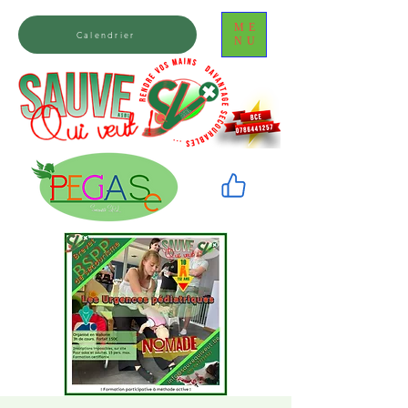
ME
Calendrier
NU