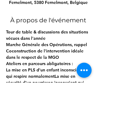
Fernelmont, 5380 Fernelmont, Belgique
À propos de l'événement
Tour de table & discussions des situations 
vécues dans l'année
Marche Générale des Opérations, rappel
Coconstruction de l'intervention idéale 
dans le respect de la MGO
Ateliers en parcours abligatoires :
La mise en PLS d'un enfant inconscient 
qui respire normalementLa mise en 
sécurité d'un nourrisson inconscient qui 
respire normalement
La réanimation cardio-pulmonaire seul / 
en binôme
Afficher plus