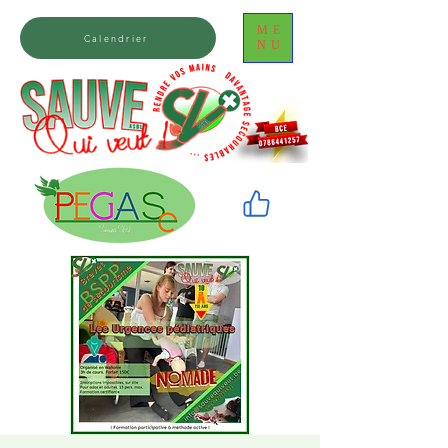
ME
Calendrier
NU