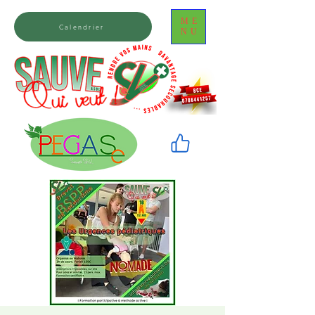
ME
Calendrier
NU