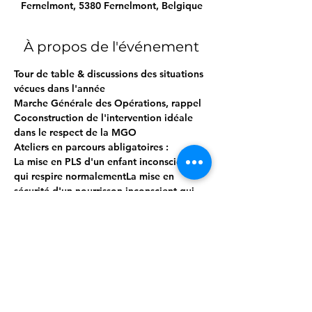
Fernelmont, 5380 Fernelmont, Belgique
À propos de l'événement
Tour de table & discussions des situations 
vécues dans l'année
Marche Générale des Opérations, rappel
Coconstruction de l'intervention idéale 
dans le respect de la MGO
Ateliers en parcours abligatoires :
La mise en PLS d'un enfant inconscient 
qui respire normalementLa mise en 
sécurité d'un nourrisson inconscient qui 
respire normalement
La réanimation cardio-pulmonaire seul / 
en binôme
Afficher plus