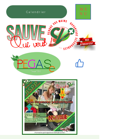
ME
Calendrier
NU