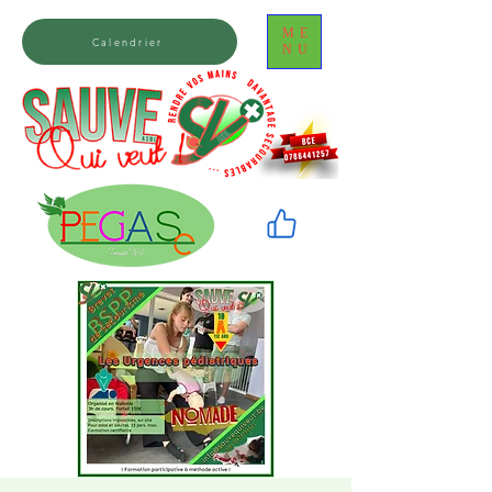
ME
Calendrier
NU