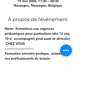
19 mai 2026, 17:30 – 20:30
Nassogne, Nassogne, Belgique
À propos de l'événement
Notre  formations aux urgences 
pédiatriques pour particuliers (dès 12 ans, 
10 si  accompagné) peut aussi se dérouler 
 CHEZ VOUS  
------------------------------- 
Formation orientée pratique, animée par 
nos professionnels de terrain. 
Matériel pro à disposition. 
------------------------------ 
Programme ; 
Afficher plus