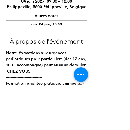
04 juin 2027, 09:00 – 12:00
Philippeville, 5600 Philippeville, Belgique
Autres dates
ven. 04 juin, 13:00
À propos de l'événement
Notre  formations aux urgences 
pédiatriques pour particuliers (dès 12 ans, 
10 si  accompagné) peut aussi se dérouler 
 CHEZ VOUS  
------------------------------- 
Formation orientée pratique, animée par 
nos professionnels de terrain. 
Matériel pro à disposition. 
------------------------------ 
Programme ; 
Afficher plus