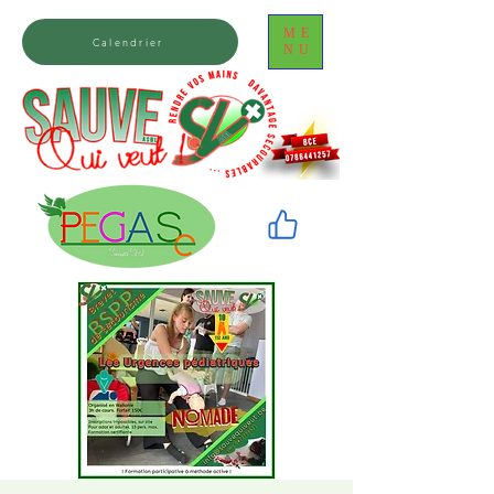
ME
Calendrier
NU