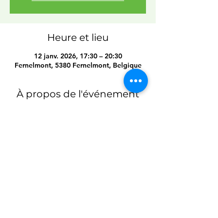
Heure et lieu
12 janv. 2026, 17:30 – 20:30
Fernelmont, 5380 Fernelmont, Belgique
À propos de l'événement
Les inscriptions de personnes externes au 
milieu d'accueil ne sont pas possibles sur 
les formations "nomades".
Partager cet événement