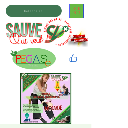
ME
Calendrier
NU