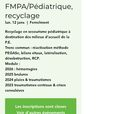
FMPA/Pédiatrique,
recyclage
lun. 12 janv.
  |  
Fernelmont
Recyclage en secourisme pédiatrique à
destination des milieux d'accueil de la
P.E.
Tronc commun : réactivation méthode
PEGASe, bilans vitaux, latéralisation,
désobstruction, RCP.
Module :
2026 : hémorragies
2025 brulures
2024 plaies & traumatismes
2023 traumatismes centraux & crises
convulsives
Les inscriptions sont closes
Voir d'autres événements